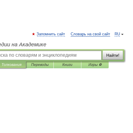
Запомнить сайт
Словарь на свой сайт
RU
едии на Академике
Найти!
Толкования
Переводы
Книги
Игры ⚽