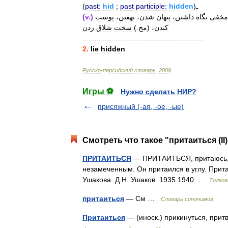
(
past:
hid
;
past
participle:
hidden
)
ـ
(
v
.)
پوست
نهفتن،
شدن،
پنهان
داشتن،
نگاه
مخفی
زدن
شلاق
سخت
.)
مج
(
کندن،
............................................................
2
.
lie
hidden
Русско
-
персидский
словарь
.
2009
.
Игры ⚽
Нужно сделать НИР?
присяжный (-ая, -ое, -ые)
Смотреть что такое "притаиться (II)
ПРИТАИТЬСЯ
— ПРИТАИТЬСЯ, притаюсь, п
незамеченным. Он притаился в углу. Прита
Ушакова. Д.Н. Ушаков. 1935 1940 …
Толков
притаиться
— См …
Словарь синонимов
Притаиться
— (иноск.) прикинуться, прит