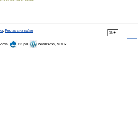
ка
,
Реклама на сайте
18+
omla,
Drupal,
WordPress, MODx.