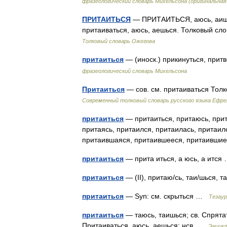
фразеологический словарь Михельсона (оригинальна
ПРИТАИТЬСЯ
— ПРИТАИТЬСЯ, аюсь, аишься
притаиваться, аюсь, аешься. Толковый сл
Толковый словарь Ожегова
притаиться
— (иноск.) прикинуться, прит
фразеологический словарь Михельсона
Притаиться
— сов. см. притаиваться Тол
Современный толковый словарь русского языка Ефр
притаиться
— притаиться, притаюсь, прит
притаясь, притаился, притаилась, притаил
притаившаяся, притаившееся, притаивши
притаиться
— прита иться, а юсь, а итс
притаиться
— (II), притаю/сь, таи/шься, 
притаиться
— Syn: см. скрыться …
Тезаур
притаиться
— таюсь, таишься; св. Спрятать
Притаиваться, аюсь, аешься; нсв …
Энцикл