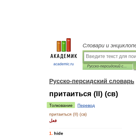
Словари и энциклоп
academic.ru
Русско-персидский словарь
Русско-персидский словарь
притаиться (II) (св)
Толкование
Перевод
притаиться
(
II
) (
св
)
فعل
............................................................
1
.
hide