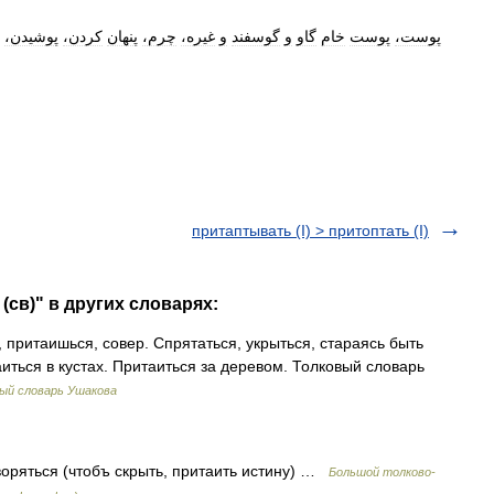
پوست،
پوست
خام
گاو
و
گوسفند
و
غیره،
چرم،
پنهان
کردن،
پوشیدن،
притаптывать (I) > притоптать (I)
 (св)" в других словарях:
ритаишься, совер. Спрятаться, укрыться, стараясь быть
иться в кустах. Притаиться за деревом. Толковый словарь
ый словарь Ушакова
воряться (чтобъ скрыть, притаить истину) …
Большой толково-