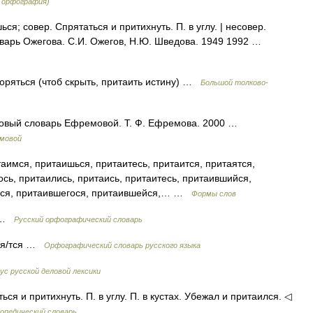
я орфография)
; совер. Спрятаться и притихнуть. П. в углу. | несовер.
оварь Ожегова. С.И. Ожегов, Н.Ю. Шведова. 1949 1992 …
воряться (чтоб скрыть, притаить истину) …
Большой толково-
ковый словарь Ефремовой. Т. Ф. Ефремова. 2000 …
емовой
аимся, притаишься, притаитесь, притаится, притаятся,
ось, притаились, притаись, притаитесь, притаившийся,
еся, притаившегося, притаившейся,… …
Формы слов
я …
Русский орфографический словарь
тая/тся …
Орфографический словарь русского языка
ус русской деловой лексики
ся и притихнуть. П. в углу. П. в кустах. Убежал и притаился. ◁
опедический словарь